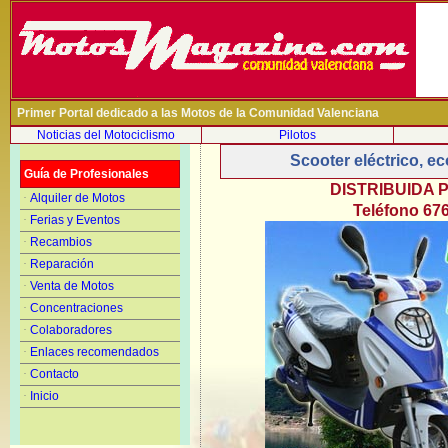
Primer Portal dedicado a las Motos de la Comunidad Valenciana
Noticias del Motociclismo
Pilotos
Scooter eléctrico, e
Guía de Profesionales
DISTRIBUIDA PO
·
Alquiler de Motos
Teléfono 676
·
Ferias y Eventos
·
Recambios
·
Reparación
·
Venta de Motos
·
Concentraciones
·
Colaboradores
·
Enlaces recomendados
·
Contacto
·
Inicio