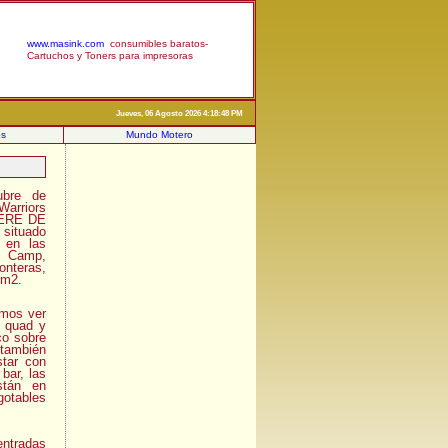
www.masink.com
consumibles baratos-
Cartuchos y Toners para impresoras
Jueves, 06 Agosto 2026 4:18:48 PM
os
Mundo Motero
ubre de
Warriors
PERE DE
 situado
 en las
a Camp,
onteras,
 m2.
mos ver
y quad y
co sobre
también
star con
bar, las
stán en
gotables
tradas