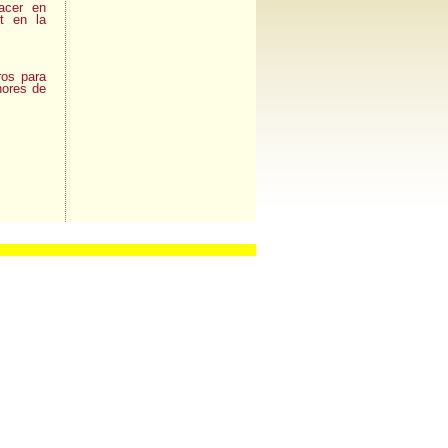
acer en
et en la
os para
nores de