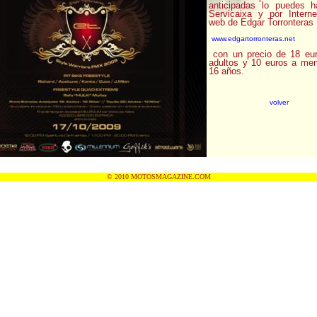
anticipadas lo puedes h
Servicaixa y por Intern
web de Edgar Torronteras
www.edgartorronteras.net
con un precio de 18 eur
adultos y 10 euros a me
16 años.
volver
© 2010 MOTOSMAGAZINE.COM