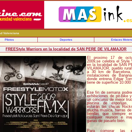
ad Valenciana
Pilotos
Deportes
Enlaces Moter
FREEStyle Warriors en la localidad de SAN PERE DE VILAMAJOR
El proximo 17 de oct
2009,se celebra el Style 
en la localidad de SAN 
VILAMAJOR, pueblo rural
a 30 km de Barcelona,
instalaciones de Banan
donde entrena Edgar Torr
tiene de superficie 10.000
Ese fin de semana podre
exhibiciones de pit-bike 
un concurso de mejor tru
piscina de esponjas, 
estarán las chicas Rock
mucha música, barras de 
tiendas que siempre e
cualquier reunión e ina
ganas de pasarlo bién.
Para comprar las en