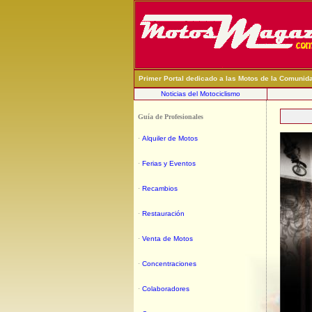
Primer Portal dedicado a las Motos de la Comunid
Noticias del Motociclismo
Guía de Profesionales
·
Alquiler de Motos
·
Ferias y Eventos
·
Recambios
·
Restauración
·
Venta de Motos
·
Concentraciones
·
Colaboradores